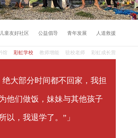
儿童友好社区
公益倡导
青年发展
人道救援
书馆
彩虹学校
教师增能
驻校老师
彩虹成长营
，绝大部分时间都不回家，我担
为他们做饭，妹妹与其他孩子
所以，我退学了。”」