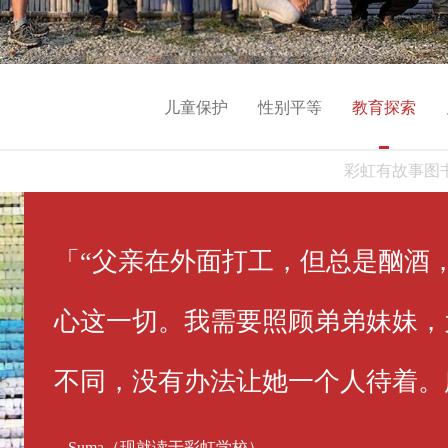
儿童保护
性别平等
教育探索
彩虹有故事图
「“父亲在外面打工，但总是酗酒
心这一切。我需要照顾弟弟妹妹，
不同，没有办法让她一个人待着。
-- Suma（现就读于彩虹学校）