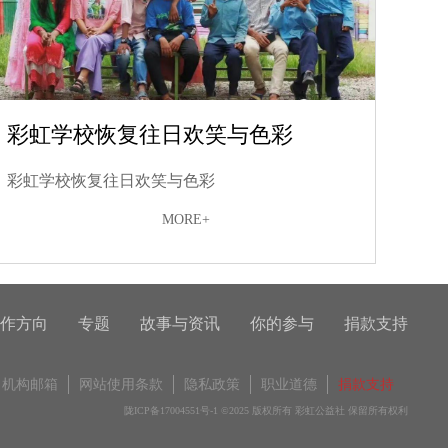
彩虹学校恢复往日欢笑与色彩
彩虹学校恢复往日欢笑与色彩
MORE+
作方向
专题
故事与资讯
你的参与
捐款支持
机构邮箱
网站使用条款
隐私政策
职业道德
捐款支持
陇ICP备17004551号-1
©2025 版权所有 彩虹公益社 保留所有权利